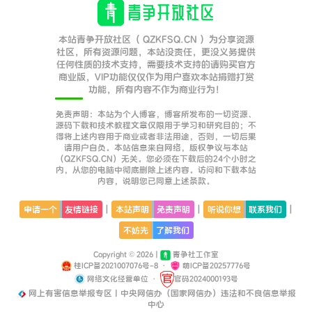
本站青争开放社区（ QZKFSQ.CN ）为分享资源
社区，所有资源问题，本站没责任，更没义务提供
任何性质的技术支持，需要技术支持的请购买官方
商业版，VIP功能仅仅作为用户喜欢本站捐赠打赏
功能，所有内容不作为商业行为！
免责声明：本站为个人博客，博客所发布的一切资源、
源码下载和技术教程文章仅限用于学习和研究目的；不
得将上述内容用于商业或者非法用途，否则，一切后果
请用户自负。本站信息来自网络，版权争议与本站
（QZKFSQ.CN）无关。您必须在下载后的24个小时之
内，从您的电脑中彻底删除上述内容。访问和下载本站
内容，说明您已同意上述条款。
|
|
|
申请一个
友情链接
本站声明
免责声明
听说你想
联系我们
不妨先
了解我们
Copyright © 2026 |
青争社工作室
桂ICP备2021007076号-8
·
萌ICP备20257776号
网络文化经营单位
·
官码2024000193号
网上有害信息举报专区丨中央网信办（国家网信办）违法和不良信息举报
中心