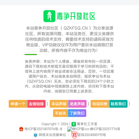
本站青争开放社区（ QZKFSQ.CN ）为分享资源
社区，所有资源问题，本站没责任，更没义务提供
任何性质的技术支持，需要技术支持的请购买官方
商业版，VIP功能仅仅作为用户喜欢本站捐赠打赏
功能，所有内容不作为商业行为！
免责声明：本站为个人博客，博客所发布的一切资源、
源码下载和技术教程文章仅限用于学习和研究目的；不
得将上述内容用于商业或者非法用途，否则，一切后果
请用户自负。本站信息来自网络，版权争议与本站
（QZKFSQ.CN）无关。您必须在下载后的24个小时之
内，从您的电脑中彻底删除上述内容。访问和下载本站
内容，说明您已同意上述条款。
|
|
|
申请一个
友情链接
本站声明
免责声明
听说你想
联系我们
不妨先
了解我们
Copyright © 2026 |
青争社工作室
桂ICP备2021007076号-8
·
萌ICP备20257776号
网络文化经营单位
·
官码2024000193号