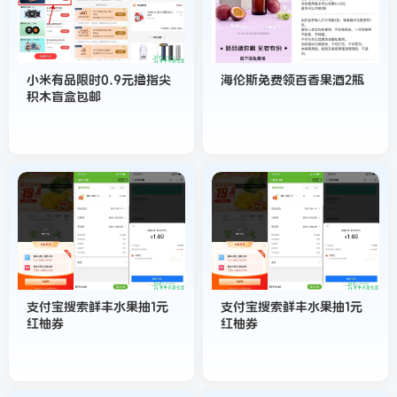
小米有品限时0.9元撸指尖
海伦斯免费领百香果酒2瓶
积木盲盒包邮
支付宝搜索鲜丰水果抽1元
支付宝搜索鲜丰水果抽1元
红柚券
红柚券