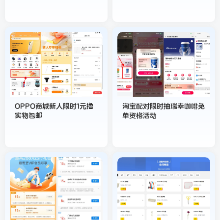
OPPO商城新人限时1元撸
淘宝配对限时抽瑞幸咖啡免
实物包邮
单资格活动