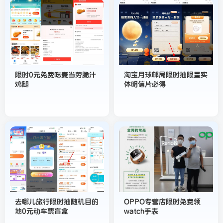
限时0元免费吃麦当劳脆汁
淘宝月球邮局限时抽限量实
鸡腿
体明信片必得
去哪儿旅行限时抽随机目的
OPPO专营店限时免费领
地0元动车票盲盒
watch手表