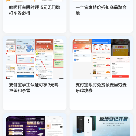
哈啰打车限时领15元无门槛
一个宜家特价折扣商品聚合
打车券必得
地
支付宝学生认证可享9元喝
支付宝限时免费领麦当劳麦
喜茶和奈雪
乐鸡块券