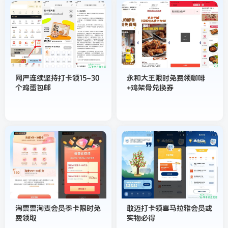
网严连续坚持打卡领15~30
永和大王限时免费领咖啡
个鸡蛋包邮
+鸡架骨兑换券
淘票票淘麦会员季卡限时免
敢迈打卡领喜马拉雅会员或
费领取
实物必得