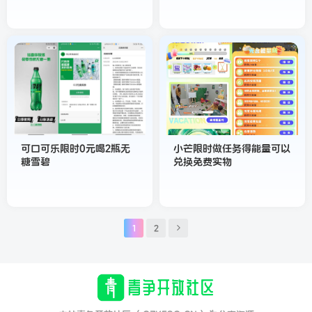
可口可乐限时0元喝2瓶无
小芒限时做任务得能量可以
糖雪碧
兑换免费实物
1
2