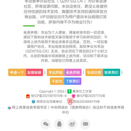
本站青争开放社区（ QZKFSQ.CN ）为分享资源
社区，所有资源问题，本站没责任，更没义务提供
任何性质的技术支持，需要技术支持的请购买官方
商业版，VIP功能仅仅作为用户喜欢本站捐赠打赏
功能，所有内容不作为商业行为！
免责声明：本站为个人博客，博客所发布的一切资源、
源码下载和技术教程文章仅限用于学习和研究目的；不
得将上述内容用于商业或者非法用途，否则，一切后果
请用户自负。本站信息来自网络，版权争议与本站
（QZKFSQ.CN）无关。您必须在下载后的24个小时之
内，从您的电脑中彻底删除上述内容。访问和下载本站
内容，说明您已同意上述条款。
|
|
|
申请一个
友情链接
本站声明
免责声明
听说你想
联系我们
不妨先
了解我们
Copyright © 2026 |
青争社工作室
桂ICP备2021007076号-8
·
萌ICP备20257776号
网络文化经营单位
·
官码2024000193号
网上有害信息举报专区丨中央网信办（国家网信办）违法和不良信息举报
中心