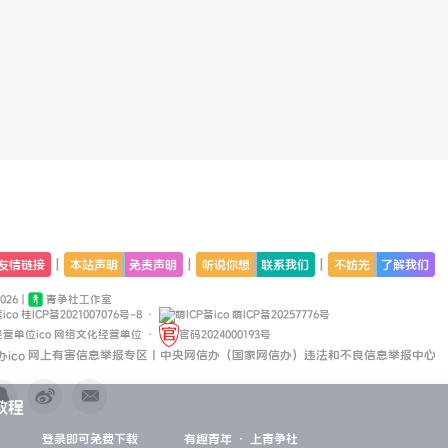
|
|
|
友情链接
本站声明
免责声明
听说你想
联系我们
不妨先
了解我们
2026 |
青争社工作室
桂ICP备2021007076号-8
·
萌ICP备20257776号
网络文化经营单位
·
官码2024000193号
网上有害信息举报专区丨中央网信办（国家网信办）违法和不良信息举报中心
教程
登录即可免费下载
有趣青年 · 上青争社