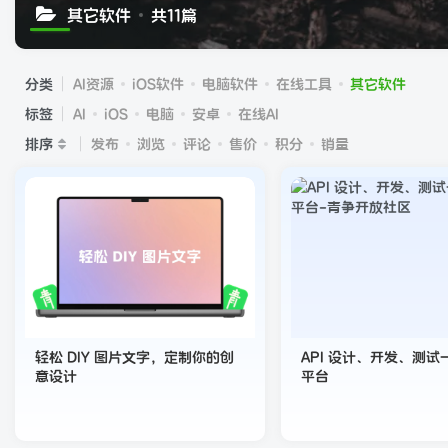
其它软件
共11篇
分类
AI资源
iOS软件
电脑软件
在线工具
其它软件
标签
AI
iOS
电脑
安卓
在线AI
排序
发布
浏览
评论
售价
积分
销量
轻松 DIY 图片文字，定制你的创
API 设计、开发、测
意设计
平台