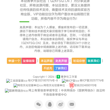
本站青争开放社区（ QZKFSQ.CN ）为分享资源
社区，所有资源问题，本站没责任，更没义务提供
任何性质的技术支持，需要技术支持的请购买官方
商业版，VIP功能仅仅作为用户喜欢本站捐赠打赏
功能，所有内容不作为商业行为！
免责声明：本站为个人博客，博客所发布的一切资源、
源码下载和技术教程文章仅限用于学习和研究目的；不
得将上述内容用于商业或者非法用途，否则，一切后果
请用户自负。本站信息来自网络，版权争议与本站
（QZKFSQ.CN）无关。您必须在下载后的24个小时之
内，从您的电脑中彻底删除上述内容。访问和下载本站
内容，说明您已同意上述条款。
|
|
|
申请一个
友情链接
本站声明
免责声明
听说你想
联系我们
不妨先
了解我们
Copyright © 2026 |
青争社工作室
桂ICP备2021007076号-8
·
萌ICP备20257776号
网络文化经营单位
·
官码2024000193号
网上有害信息举报专区丨中央网信办（国家网信办）违法和
不良信息举报中心