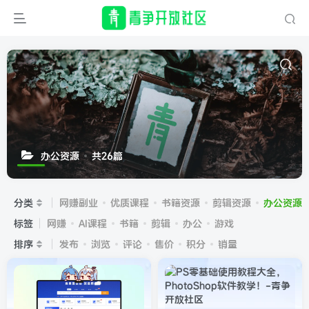
办公资源
共26篇
分类
网赚副业
优质课程
书籍资源
剪辑资源
办公资源
标签
网赚
AI课程
书籍
剪辑
办公
游戏
排序
发布
浏览
评论
售价
积分
销量