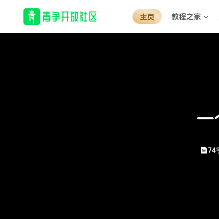
教程之家
主页
一
74