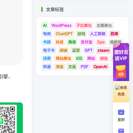
文章标签
AI
WordPress
子比美化
主题美化
电商
ChatGPT
游戏
人工智能
直播
书籍
抖音
微信
支付宝
Epic
视频号
电子书
阅读
运营
GPT
steam
话费
网站美化
iOS
网站
创业
移动
联通
淘宝
文案
PDF
OpenAI
引擎。
会员
签到