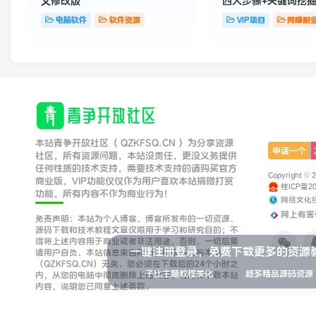
文修改版
四大步骤+关键词挖
开爆流量
电脑软件
软件资源
VIP项目
网赚副
本站青争开放社区（ QZKFSQ.CN ）为分享资源
申请一个
社区，所有资源问题，本站没责任，更没义务提供
任何性质的技术支持，需要技术支持的请购买官方
Copyright © 
商业版，VIP功能仅仅作为用户喜欢本站捐赠打赏
桂ICP备20
功能，所有内容不作为商业行为！
网络文化
网上有害
免责声明：本站为个人博客，博客所发布的一切资源、
源码下载和技术教程文章仅限用于学习和研究目的；不
得将上述内容用于商业或者非法用途，否则，一切后果
一键注册登录，免费下载更多的资源
请用户自负。本站信息来自网络，版权争议与本站
（QZKFSQ.CN）无关。您必须在下载后的24个小时之
子比主题教程美化
超多精品源码资源
内，从您的电脑中彻底删除上述内容。访问和下载本站
内容，说明您已同意上述条款。