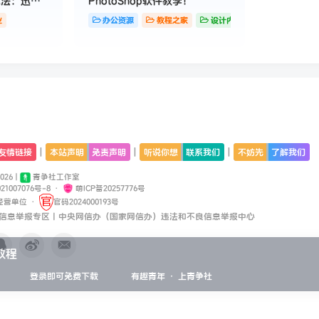
掘法：迅速
PhotoShop软件教学！
业
办公资源
教程之家
设计内容
|
|
|
友情链接
本站声明
免责声明
听说你想
联系我们
不妨先
了解我们
2026 |
青争社工作室
21007076号-8
·
萌ICP备20257776号
经营单位
·
官码2024000193号
信息举报专区丨中央网信办（国家网信办）违法和不良信息举报中心
教程
登录即可免费下载
有趣青年 · 上青争社