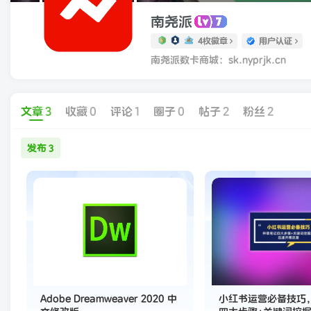
南尧派
4枚徽章
用户认证
南尧派数卡商城：sk.nyprjk.cn
文章
3
收藏
0
评论
1
圈子
0
帖子
2
粉丝
2
发布
3
Adobe Dreamweaver 2020 中
小红书运营必备技巧