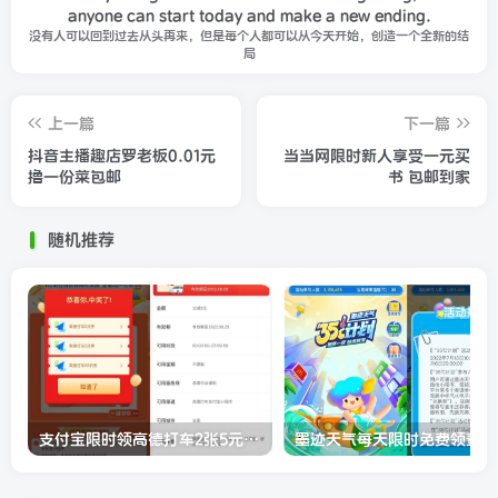
anyone can start today and make a new ending.
没有人可以回到过去从头再来，但是每个人都可以从今天开始，创造一个全新的结
局
上一篇
下一篇
抖音主播趣店罗老板0.01元
当当网限时新人享受一元买
撸一份菜包邮
书 包邮到家
随机推荐
支付宝限时领高德打车2张5元无门槛券
墨