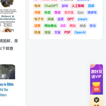
电商
ChatGPT
游戏
人工智能
直播
书籍
抖音
微信
支付宝
Epic
视频号
电子书
阅读
运营
GPT
steam
话费
网站美化
iOS
网站
创业
移动
联通
淘宝
文案
PDF
OpenAI
高清图解，是
以下载查
会员