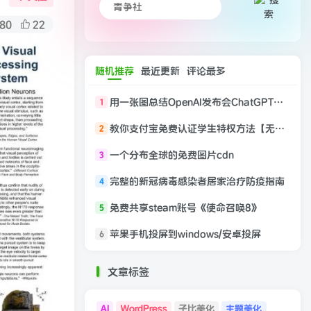
80
22
随机推荐
最近更新
评论最多
用一张图总结OpenAI发布会ChatGPT核心更新内容
1
教你支付宝免费认证学生特权方法【无毕业证也可】
2
一个分布全球的免费图片cdn
3
完整的新冠病毒感染者居家治疗防疫指南
4
免费共享steam账号《使命召唤8》
5
苹果手机投屏到windows/安卓投屏
6
文章标签
AI
WordPress
子比美化
主题美化