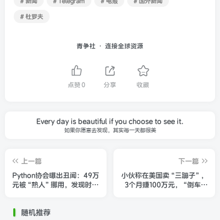
# 新闻
# Telegram
# 电报
# 国外新闻
# 杜罗夫
青争社 · 连接全球资源
点赞
0
分享
收藏
Every day is beautiful if you choose to see it.
如果你愿意去发现，其实每一天都很美
上一篇
下一篇
Python协会曝出丑闻：49万
小伙称在美国卖“三蹦子”，
元被“熟人”挪用，发现时账
3个月赚100万元，“倒车请
户仅剩183元，险些破产
注意”改成英文
随机推荐