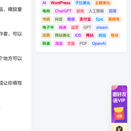
AI
WordPress
子比美化
主题美化
品，播放量
电商
ChatGPT
游戏
人工智能
直播
书籍
抖音
微信
支付宝
Epic
视频号
电子书
阅读
运营
GPT
steam
作者。可以
话费
网站美化
iOS
网站
创业
移动
联通
淘宝
文案
PDF
OpenAI
个地方可以
续让你填写
。