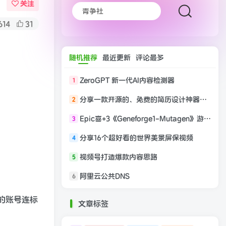
关注
614
31
随机推荐
最近更新
评论最多
ZeroGPT 新一代AI内容检测器
1
分享一款开源的、免费的简历设计神器在线生成
2
Epic喜+3《Geneforge1-Mutagen》游戏免费领取
3
分享16个超好看的世界美景屏保视频
4
视频号打造爆款内容思路
5
阿里云公共DNS
6
的账号连标
文章标签