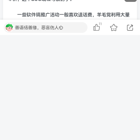
一些软件搞推广活动一般喜欢送话费，羊毛党利用大量
小号搞到0成本话费，然后88折出售，一般流通到市场都在
11
善语结善缘，恶言伤人心
95折左右。
再就是黑客入侵各类便民充值平台，获取权限后偷着充
值，总之只要是黑产出货一般都是88折，个别黑客着急出手
可能会低一点，但市场价不会低。
继续分享个网络电话的项目，利用免费打电话引流，通
过增值服务赚钱。
曾经有家叫“说吧”的网站短时间内就火爆了，不清楚
为什么关闭了，但这种模式确实非常厉害。
网络电话单线通话的成本是每分钟3分钱以内，也就是