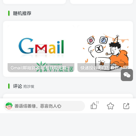
随机推荐
Gmail邮箱别名 轻松获取无限个Gmail邮箱小号
快
评论
抢沙发
11
善语结善缘，恶言伤人心
请登录后发表评论
登录
注册