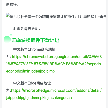
由转换。
汇率会每天更新。
汇率转换插件下载地址
中文版本Chrome商店地址
为:
https://chromewebstore.google.com/detail/%E6%B
1%87%E7%8E%87%E8%BD%AC%E6%8D%A2/bcpgdp
edphodjcjlminjbdeejccjbimp
中文版本Edge商店地址
为:
https://microsoftedge.microsoft.com/addons/detail/
jaippeddpgbjcdnmepklnjmcakmgodah