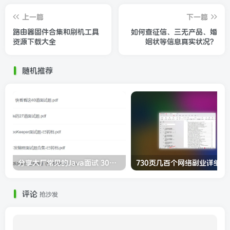
上一篇
下一篇
路由器固件合集和刷机工具
如何查征信、三无产品、婚
资源下载大全
姻状等信息真实状况？
随机推荐
分享大厂常见的Java面试 300道题
730页几百
评论
抢沙发