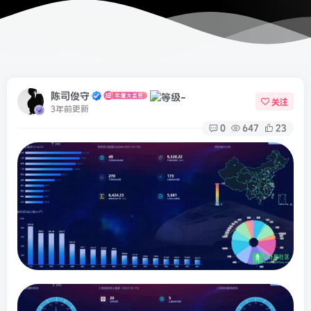
陈司俊守
关注
3年前更新
0
647
23