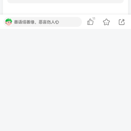
11
善语结善缘，恶言伤人心
暂无评论内容
本站青争开放社区（ QZKFSQ.CN ）为分享资源