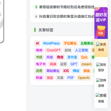
慕思超级慕粉节限时到店免费领抱枕
5
抖音夏日歌会限时集星光值抽红包必中
6
文章标签
AI
WordPress
子比美化
主题美化
会员
电商
ChatGPT
游戏
人工智能
直播
书籍
抖音
微信
支付宝
Epic
视频号
电子书
阅读
运营
GPT
steam
签到
话费
网站美化
iOS
网站
创业
移动
联通
淘宝
文案
PDF
OpenAI
官网
客服