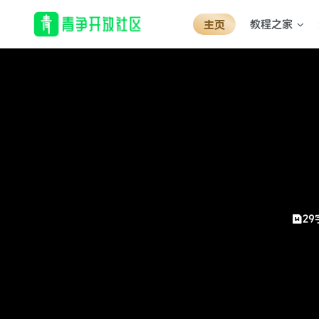
教程之家
主页
29