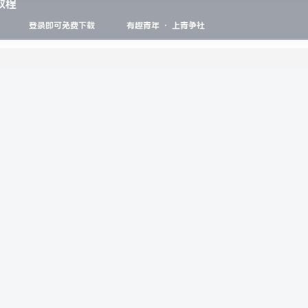
教程
登录即可免费下载
有趣青年 · 上青争社
请登录后发表评论
登录
注册
社交账号登录
Q登录
微信登录