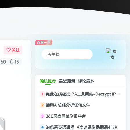
百度一下
关注
360
15
随机推荐
最近更新
评论最多
免费在线砸壳IPA工具网站-Decrypt IPA Store
1
使用AI总结分析任何文件
2
360恶意网址举报平台
3
治愈系英语课程 《高途课堂录播课4节》
4