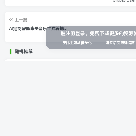
别因为别人说
上一篇
AI定制智能背景音乐生成器地址
一键注册登录，免费下载更多的资源
子比主题教程美化
超多精品源码资源
随机推荐
分享一个人工智能技术全景图分布论文和专利大全
知乎付费1090
评论
抢沙发