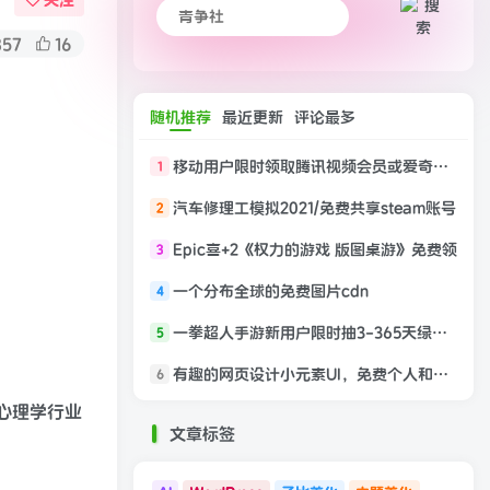
关注
357
16
随机推荐
最近更新
评论最多
移动用户限时领取腾讯视频会员或爱奇艺周卡会员
1
汽车修理工模拟2021/免费共享steam账号
2
Epic喜+2《权力的游戏 版图桌游》免费领
3
一个分布全球的免费图片cdn
4
一拳超人手游新用户限时抽3-365天绿钻必中
5
有趣的网页设计小元素UI，免费个人和商业使用
6
心理学行业
文章标签