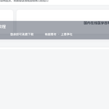
的话而放弃，把那些话当做加倍努力的动力
国内在线医学百
教程
登录即可免费下载
有趣青年 · 上青争社
篇无水印精选合集【纯干货分享】
推荐来自香港大学推荐的50本经典书籍