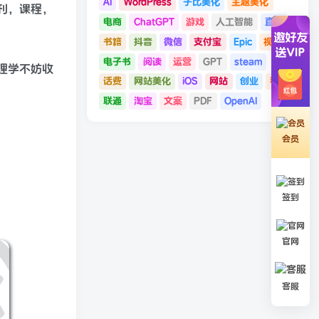
AI
WordPress
子比美化
主题美化
刊，课程，
电商
ChatGPT
游戏
人工智能
直播
书籍
抖音
微信
支付宝
Epic
视频号
电子书
阅读
运营
GPT
steam
理学不妨收
话费
网站美化
iOS
网站
创业
移动
联通
淘宝
文案
PDF
OpenAI
会员
签到
官网
客服