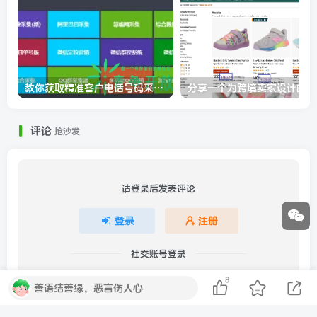
教你获取精准客户电话号码采集软件
分
评论
抢沙发
请登录后发表评论
登录
注册
社交账号登录
8
QQ登录
微信登录
善语结善缘，恶言伤人心