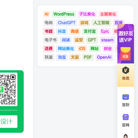
AI
WordPress
子比美化
主题美化
电商
ChatGPT
游戏
人工智能
直播
书籍
抖音
微信
支付宝
Epic
视频号
电子书
阅读
运营
GPT
steam
话费
网站美化
iOS
网站
创业
移动
联通
淘宝
文案
PDF
OpenAI
会员
签到
官网