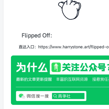
Flipped Off：
直达入口：https://www.harrystone.art/flipped-o