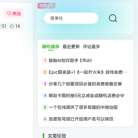
百度一下
关注
51
14
随机推荐
最近更新
评论最多
智能AI创作助手 Effidit
1
Epic限免喜+1《一起开火车》游戏免费领取
2
分享几个部署项目必备的免费容器合集
3
邮政卡限时抽5元立减金或随机话费必中
4
一个在线提供了很多有趣的中指动图
5
百度账号现已开放用户名可以修改
6
文章标签