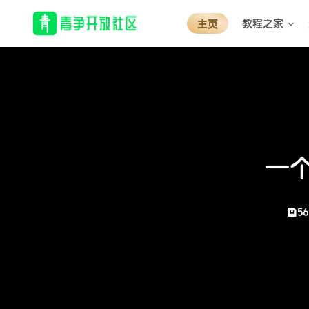
教程之家
主页
一
5