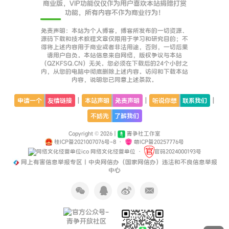
商业版，VIP功能仅仅作为用户喜欢本站捐赠打赏
功能，所有内容不作为商业行为！
免责声明：本站为个人博客，博客所发布的一切资源、
源码下载和技术教程文章仅限用于学习和研究目的；不
得将上述内容用于商业或者非法用途，否则，一切后果
请用户自负。本站信息来自网络，版权争议与本站
（QZKFSQ.CN）无关。您必须在下载后的24个小时之
内，从您的电脑中彻底删除上述内容。访问和下载本站
内容，说明您已同意上述条款。
|
|
|
申请一个
友情链接
本站声明
免责声明
听说你想
联系我们
不妨先
了解我们
Copyright © 2026 |
青争社工作室
桂ICP备2021007076号-8
·
萌ICP备20257776号
网络文化经营单位
·
官码2024000193号
网上有害信息举报专区丨中央网信办（国家网信办）违法和不良信息举报
中心