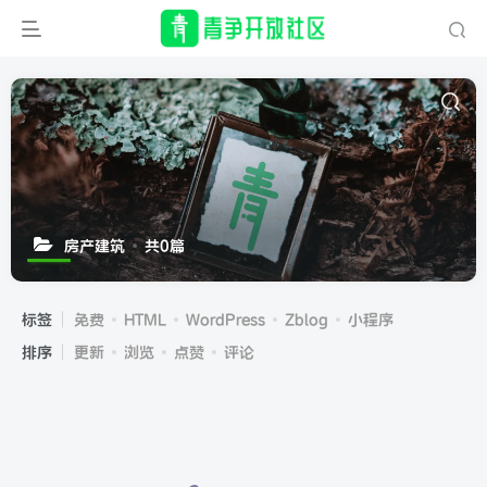
房产建筑
共0篇
标签
免费
HTML
WordPress
Zblog
小程序
排序
更新
浏览
点赞
评论