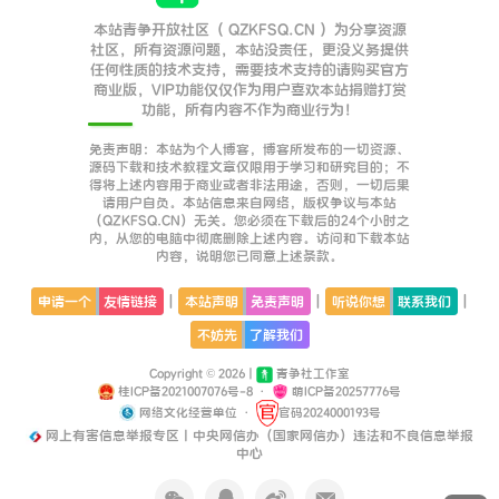
本站青争开放社区（ QZKFSQ.CN ）为分享资源
社区，所有资源问题，本站没责任，更没义务提供
任何性质的技术支持，需要技术支持的请购买官方
商业版，VIP功能仅仅作为用户喜欢本站捐赠打赏
功能，所有内容不作为商业行为！
免责声明：本站为个人博客，博客所发布的一切资源、
源码下载和技术教程文章仅限用于学习和研究目的；不
得将上述内容用于商业或者非法用途，否则，一切后果
请用户自负。本站信息来自网络，版权争议与本站
（QZKFSQ.CN）无关。您必须在下载后的24个小时之
内，从您的电脑中彻底删除上述内容。访问和下载本站
内容，说明您已同意上述条款。
|
|
|
申请一个
友情链接
本站声明
免责声明
听说你想
联系我们
不妨先
了解我们
Copyright © 2026 |
青争社工作室
桂ICP备2021007076号-8
·
萌ICP备20257776号
网络文化经营单位
·
官码2024000193号
网上有害信息举报专区丨中央网信办（国家网信办）违法和不良信息举报
中心